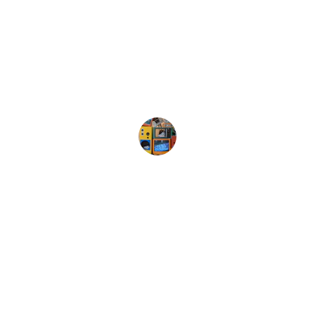
★★★★★
He comprado varias laptops y siempre 
han sido de marcas reconocidas. Muy 
satisfecho con mi compra.
María López
Calidad
Importamos tecnología de marcas 
reconocidas, al mejor precio y con entrega 