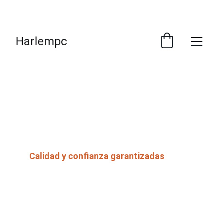
¡DESCUENTOS INCREÍBLES POR PAGO EN 
EFECTIVO !
Harlempc
Bienvenidos a 
Harlempc
Calidad y confianza garantizadas
Desde el año 2000, somos una empresa 
importadora especializada en notebooks, PCs 
y All-in-One de marcas reconocidas como HP, 
Dell, Asus y MSI y otras. ofreciendo precios 