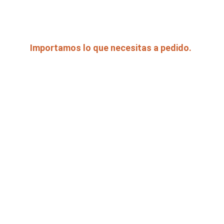
mayoristas al público.
Importamos lo que necesitas a pedido. 
En Harlempc, Importamos ese articulo que 
necesitas o queres a pedido, con la 
importacion a tu nombre o lo traemos 
nosotros, no te quedes con las ganas 
consulta que trabajamos con vos. 