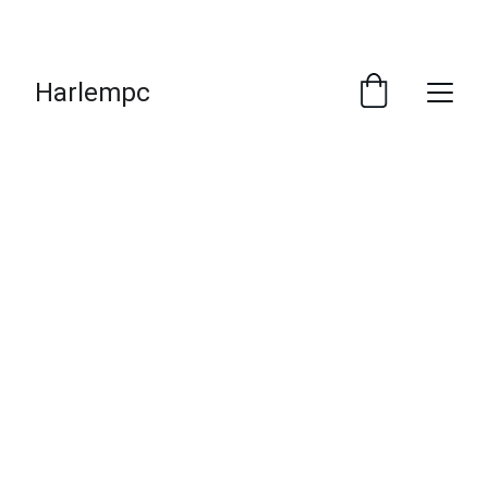
¡DESCUENTOS INCREÍBLES POR PAGO EN 
EFECTIVO !
Harlempc
Calidad
Importamos tecnología de marcas 
reconocidas, al mejor precio y con entrega 
inmediata